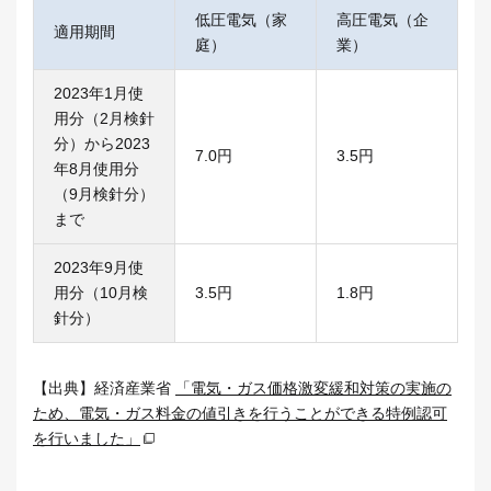
低圧電気（家
高圧電気（企
適用期間
庭）
業）
2023年1月使
用分（2月検針
分）から2023
7.0円
3.5円
年8月使用分
（9月検針分）
まで
2023年9月使
用分（10月検
3.5円
1.8円
針分）
【出典】経済産業省
「電気・ガス価格激変緩和対策の実施の
ため、電気・ガス料金の値引きを行うことができる特例認可
を行いました」