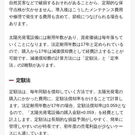
自然災害などで破損するおそれがあることから、定期的な保
守点検が欠かせません。導入後はこうしたメンテナンス費用
や修理で発生する費用も含めて、節税につなげられる場合も
あります。
太陽光発電設備には耐用年数があり、資産価値は毎年落ちて
いくことになります。法定耐用年数は17年と定められている
ので、購入から17年は減価償却費として経費計上することが
可能です。減価償却費の計算方法には「定額法」と「定率
法」の2種類があります。
定額法
定額法は、毎年同額を償却していく方法です。太陽光発電の
購入にかかった費用に、定額法償却率をかけることで計算し
ます。法定耐用年数が17年の場合、定額法償却率は0.059とな
るので、「太陽光発電設備の購入金額×0.059」を経費として
計上します。定額法は長期的な損益予測がしやすく、簡単に
管理しやすいのが特長です。初年度の売電利益が少ないケー
スにも適しています。