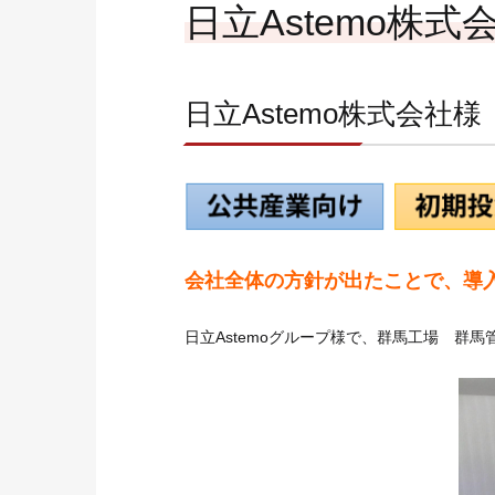
お客さまサポート
日立Astemo
O&Mサービス
導入ガイド
日立Astemo株式会社
会社全体の方針が出たことで、導
日立Astemoグループ様で、群馬工場 群