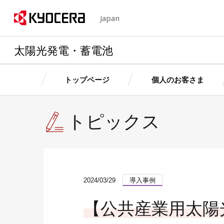
Japan
太陽光発電・蓄電池
トップページ
個人のお客さま
トピックス
京セラの想い・特長
個人のお客さま
法人のお客さま
個人のお客さま
法人のお客さ
製品情
製品情
製品情報
製品情報
卒FITを迎えるお客さまへ
産業用自家発電サ
お客さ
お客さ
個人のお客さまトップへ
法人のお客さまトップへ
京セラの想い・特長トップへ
ス
2024/03/29
導入事例
簡単シミュレーション
太陽光発電・蓄電
お客さまサポート（個人用）
ョン
【公共産業用太陽
簡単シミュレーシ