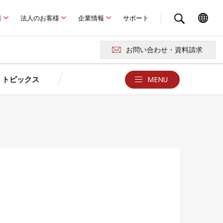
様
法人のお客様
企業情報
サポート
お問い合わせ・資料請求
トピックス
MENU
クス
お問い合わせ・サポート
京セラが選ばれる4つの理由
ュレーション
ュレーション
京セラの特長
報
お問い合わせ・資料請求
よくある質問Q&A
卒FITを迎えるお客さまへ
ド
例
あまった電気どうしよう？
用語集
製品に関する注意事項
ロード
災害時の停電対策はできていますか？
京セラソーラーFC／ショールー
太陽光発電・蓄電池
ム