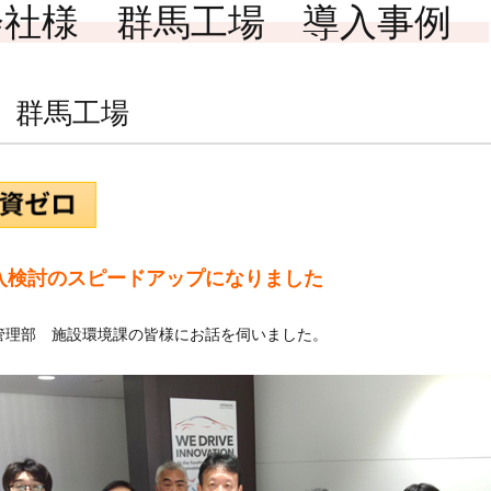
サポートサービス
（法人用）
株式会社様 群馬工場 導入事例
様 群馬工場
MENUを閉じる
入検討のスピードアップになりました
馬管理部 施設環境課の皆様にお話を伺いました。