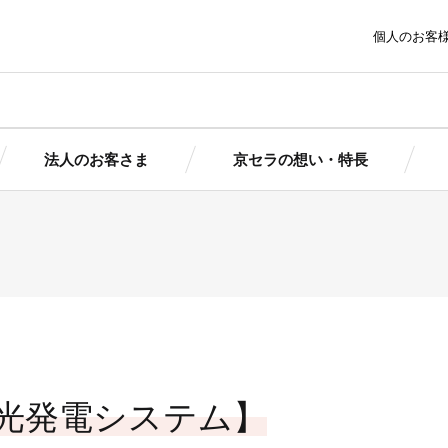
個人のお客
法人のお客さま
京セラの想い・特長
ま
京セラの想い・特長
トピッ
太陽光発電にかける想いとは
報
報
簡単シミ
簡単シミ
京セラの想い
製品情
京セラの想い
ポートサービ
京セラの特長
まサポート
まサポート
導入ガイ
（個人用）
（法人用）
導入事
池ソリューシ
ダウン
光発電システム】
初期投資ゼロで導入できる！
ョン
京セラの産業用自家発電