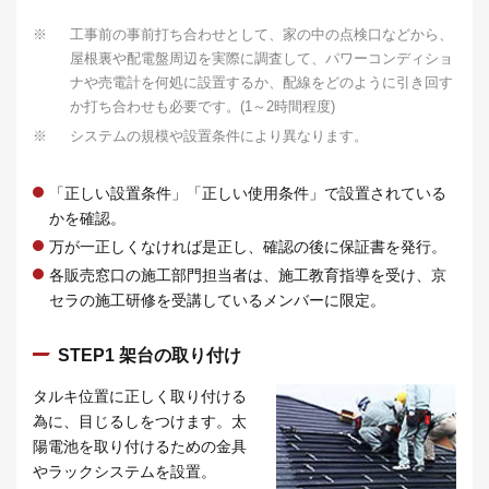
※
工事前の事前打ち合わせとして、家の中の点検口などから、
屋根裏や配電盤周辺を実際に調査して、パワーコンディショ
ナや売電計を何処に設置するか、配線をどのように引き回す
か打ち合わせも必要です。(1～2時間程度)
※
システムの規模や設置条件により異なります。
「正しい設置条件」「正しい使用条件」で設置されている
かを確認。
万が一正しくなければ是正し、確認の後に保証書を発行。
各販売窓口の施工部門担当者は、施工教育指導を受け、京
セラの施工研修を受講しているメンバーに限定。
STEP1 架台の取り付け
タルキ位置に正しく取り付ける
為に、目じるしをつけます。太
陽電池を取り付けるための金具
やラックシステムを設置。