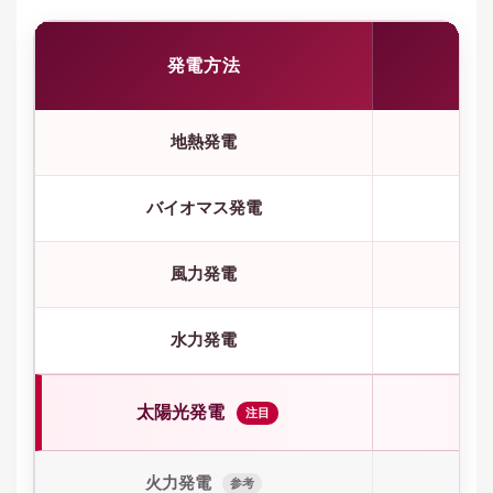
発
発電方法
地熱発電
バイオマス発電
約1
風力発電
約2
水力発電
太陽光発電
注目
火力発電
約4
参考