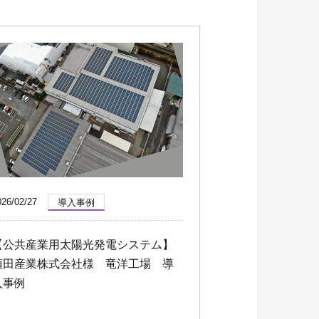
ソリューション
協力会社募集
026/02/27
導入事例
【公共産業用太陽光発電システム】
須田産業株式会社様 竜洋工場 導
入事例