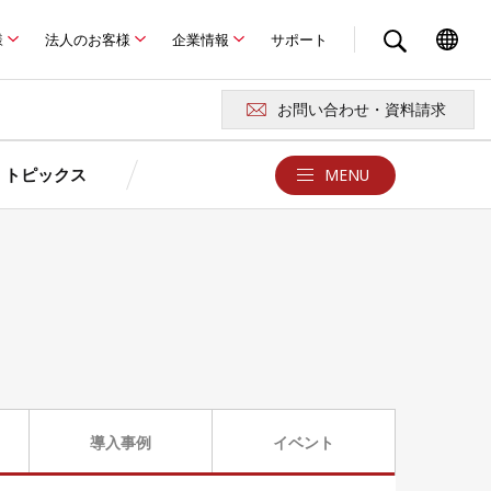
様
法人のお客様
企業情報
サポート
お問い合わせ・資料請求
トピックス
MENU
クス
お問い合わせ・サポート
京セラが選ばれる4つの理由
ュレーション
ュレーション
京セラの特長
報
お問い合わせ・資料請求
よくある質問Q&A
卒FITを迎えるお客さまへ
ド
例
あまった電気どうしよう？
用語集
製品に関する注意事項
ロード
導入事例
イベント
災害時の停電対策はできていますか？
京セラソーラーFC／ショールー
太陽光発電・蓄電池
ム