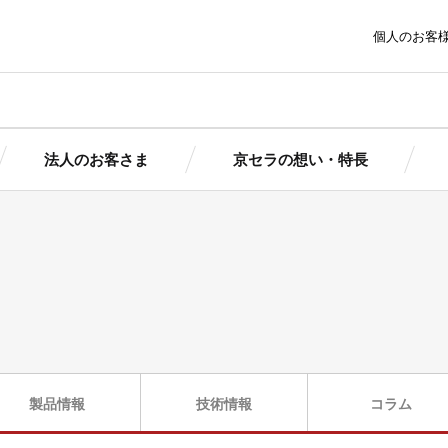
個人のお客
法人のお客さま
京セラの想い・特長
ま
京セラの想い・特長
トピッ
太陽光発電にかける想いとは
報
報
簡単シミ
簡単シミ
京セラの想い
製品情
京セラの想い
ポートサービ
京セラの特長
まサポート
まサポート
導入ガイ
（個人用）
（法人用）
導入事
池ソリューシ
ダウン
製品情報
技術情報
コラム
初期投資ゼロで導入できる！
ョン
京セラの産業用自家発電