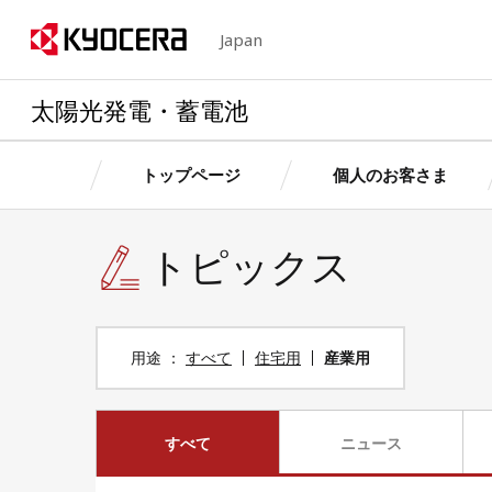
Japan
太陽光発電・蓄電池
トップページ
個人のお客さま
トピックス
京セラの想い・特長
個人のお客さま
法人のお客さま
個人のお客さま
法人のお客さ
製品情
製品情
製品情報
製品情報
用途
すべて
住宅用
産業用
卒FITを迎えるお客さまへ
産業用自家発電サ
お客さ
お客さ
個人のお客さまトップへ
法人のお客さまトップへ
京セラの想い・特長トップへ
ス
簡単シミュレーション
太陽光発電・蓄電
お客さまサポート（個人用）
ョン
すべて
ニュース
簡単シミュレーシ