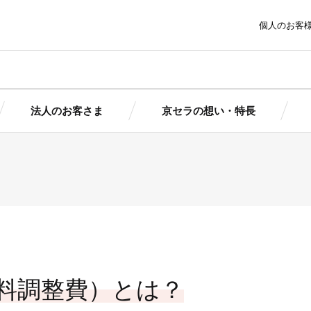
個人のお客
法人のお客さま
京セラの想い・特長
ま
京セラの想い・特長
トピッ
太陽光発電にかける想いとは
報
報
簡単シミ
簡単シミ
京セラの想い
製品情
京セラの想い
ポートサービ
京セラの特長
まサポート
まサポート
導入ガイ
（個人用）
（法人用）
導入事
池ソリューシ
ダウン
料調整費）とは？
初期投資ゼロで導入できる！
ョン
京セラの産業用自家発電