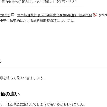
や電力会社の切替方法について解説！【住宅・法人】
ついて
・
電力調査統計表 2024年度（令和6年度） 結果概要
（897
小売供給契約における燃料費調整条項について
み
順を追って見ていきましょう。
単価の違い
う、似た単語に混乱してしまう方もいるかもしれません。