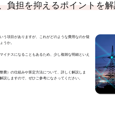
サポートサービス
（法人用）
、負担を抑えるポイントを解
いう項目がありますが、これがどのような費用なのか疑
ょうか。
MENUを閉じる
マイナスになることもあるため、少し複雑な明細といえ
整費）の仕組みや算定方法について、詳しく解説しま
解説しますので、ぜひご参考になさってください。