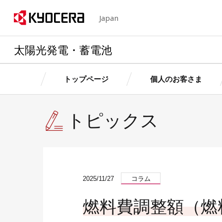
Japan
太陽光発電・蓄電池
トップページ
個人のお客さま
トピックス
京セラの想い・特長
個人のお客さま
法人のお客さま
個人のお客さま
法人のお客さ
製品情
製品情
製品情報
製品情報
卒FITを迎えるお客さまへ
産業用自家発電サ
お客さ
お客さ
個人のお客さまトップへ
法人のお客さまトップへ
京セラの想い・特長トップへ
ス
2025/11/27
コラム
簡単シミュレーション
太陽光発電・蓄電
お客さまサポート（個人用）
ョン
燃料費調整額（燃
簡単シミュレーシ