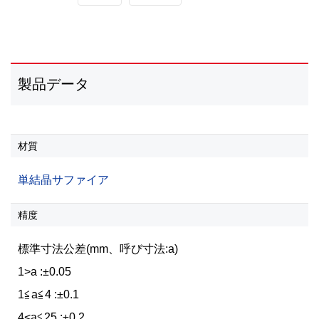
製品データ
材質
単結晶サファイア
精度
標準寸法公差(mm、呼び寸法:a)
1>a :±0.05
1≦a≦4 :±0.1
4<a≦25 :±0.2