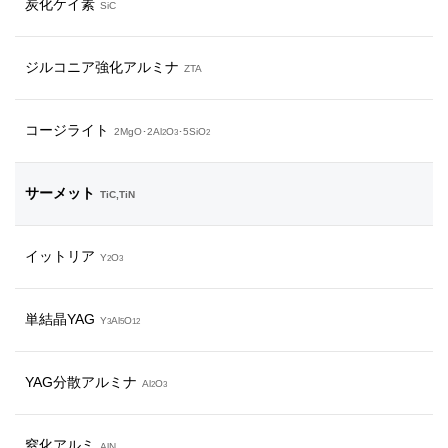
炭化ケイ素
SiC
ジルコニア強化アルミナ
ZTA
コージライト
2MgO･2Al
O
･5SiO
2
3
2
サーメット
TiC,TiN
イットリア
Y
O
2
3
単結晶YAG
Y
Al
O
3
5
12
YAG分散アルミナ
Al
O
2
3
窒化アルミ
AlN