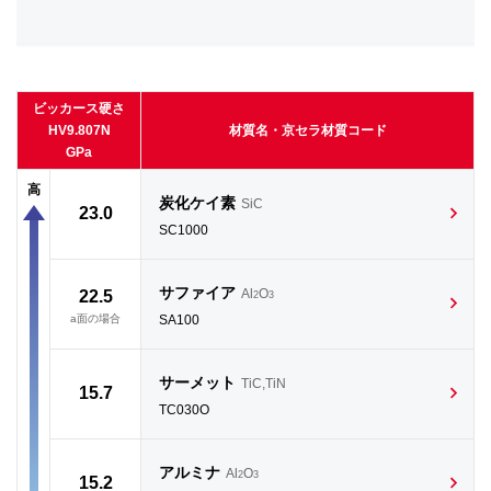
ビッカース硬さ
HV9.807N
材質名・京セラ材質コード
GPa
高
炭化ケイ素
SiC
23.0
SC1000
サファイア
Al
O
22.5
2
3
a面の場合
SA100
サーメット
TiC,TiN
15.7
TC030O
アルミナ
Al
O
2
3
15.2