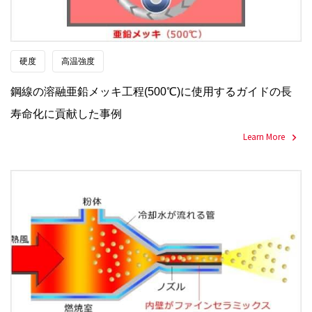
硬度
高温強度
鋼線の溶融亜鉛メッキ工程(500℃)に使用するガイドの長
寿命化に貢献した事例
Learn More