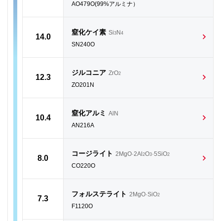
AO479O(99%アルミナ）
窒化ケイ素
Si
N
3
4
14.0
SN240O
ジルコニア
ZrO
2
12.3
ZO201N
窒化アルミ
AlN
10.4
AN216A
コージライト
2MgO·2Al
O
·5SiO
2
3
2
8.0
CO220O
フォルステライト
2MgO·SiO
2
7.3
F1120O