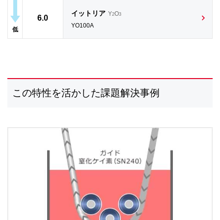
イットリア
Y
O
2
3
6.0
YO100A
低
この特性を活かした課題解決事例