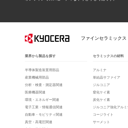
ファインセラミックス
業界から製品を探す
セラミックスの材料
半導体製造装置用部品
アルミナ
産業機械用部品
単結晶サファイア
分析・検査・測定器関連
ジルコニア
医療機器関連
窒化ケイ素
環境・エネルギー関連
炭化ケイ素
電子工業・情報通信関連
ジルコニア強化アルミ
自動車・モビリティ関連
コージライト
真空・高電圧関連
サーメット