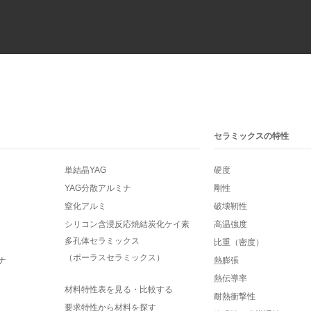
セラミックスの特性
単結晶YAG
硬度
YAG分散アルミナ
剛性
窒化アルミ
破壊靭性
シリコン含浸反応焼結炭化ケイ素
高温強度
多孔体セラミックス
比重（密度）
（ポーラスセラミックス）
ナ
熱膨張
熱伝導率
材料特性表を見る・比較する
耐熱衝撃性
要求特性から材料を探す