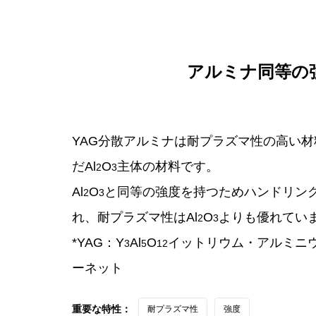
アルミナ同等の
YAG分散アルミナは耐プラズマ性の高い材
だAl
O
主体の材料です。
2
3
Al
O
と同等の強度を持つためハンドリン
2
3
れ、耐プラズマ性はAl
O
よりも優れてい
2
3
*YAG：Y
Al
O
イットリウム・アルミニ
3
5
12
ーネット
重要な特性：
耐プラズマ性
強度