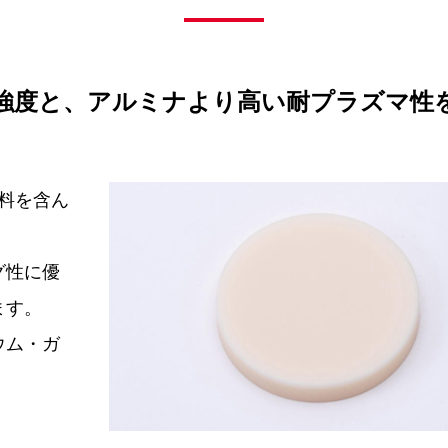
強度と、アルミナより高い耐プラズマ性
料を含ん
グ性に優
ます。
ウム・ガ