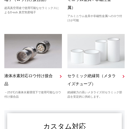
属）
超高真空用途で使用可能なセラミックスに
よるD-sub 真空気密端子
アルミニウム金具や非磁性金属へのロウ付
けが可能
液体水素対応ロウ付け接合
セラミック絶縁筒（メタラ
品
イズチューブ）
－253℃の液体水素環境下で使用可能なロウ
絶縁耐力の高いメタライズ付セラミック部
付け接合品
品を安定的に供給します。
カスタム対応