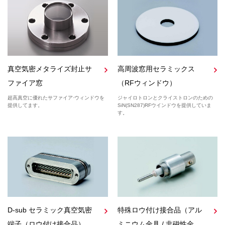
真空気密メタライズ封止サ
高周波窓用セラミックス
ファイア窓
（RFウィンドウ）
超高真空に優れたサファイア·ウィンドウを
ジャイロトロンとクライストロンのための
提供してます。
SiN(SN287)RFウインドウを提供していま
す。
D-sub セラミック真空気密
特殊ロウ付け接合品（アル
端子（ロウ付け接合品）
ミニウム金具 / 非磁性金