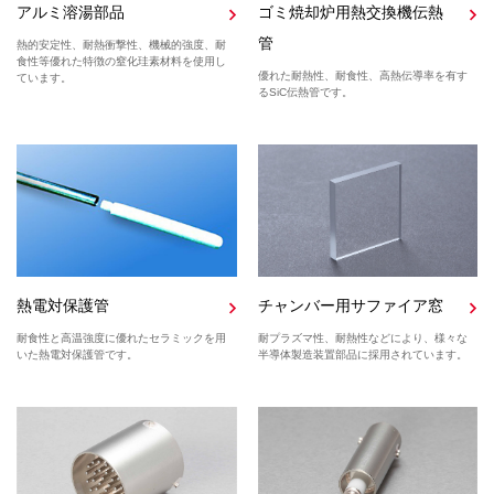
アルミ溶湯部品
ゴミ焼却炉用熱交換機伝熱
管
熱的安定性、耐熱衝撃性、機械的強度、耐
食性等優れた特徴の窒化珪素材料を使用し
優れた耐熱性、耐食性、高熱伝導率を有す
ています。
るSiC伝熱管です。
熱電対保護管
チャンバー用サファイア窓
耐食性と高温強度に優れたセラミックを用
耐プラズマ性、耐熱性などにより、様々な
いた熱電対保護管です。
半導体製造装置部品に採用されています。