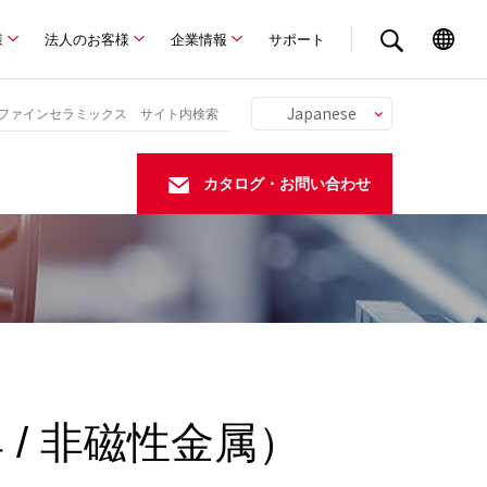
様
法人のお客様
企業情報
サポート
Japanese
English
Chinese
カタログ・お問い合わせ
German
/ 非磁性金属）