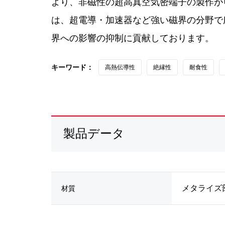
より、非磁性の超高真空気密端子の製作が
は、超電導・加速器など強い磁界の分野で
界への影響の抑制に貢献しております。
キーワード：
高熱伝導性
絶縁性
耐食性
製品データ
メタライズ
材質