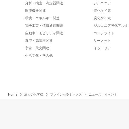
分析・検査・測定器関連
ジルコニア
医療機器関連
窒化ケイ素
環境・エネルギー関連
炭化ケイ素
電子工業・情報通信関連
ジルコニア強化アルミ
自動車・モビリティ関連
コージライト
真空・高電圧関連
サーメット
宇宙・天文関連
イットリア
生活文化・その他
Home
法人のお客様
ファインセラミックス
ニュース・イベント