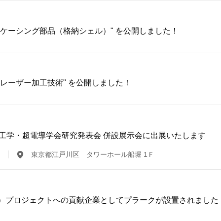
肉ケーシング部品（格納シェル）" を公開しました！
度レーザー加工技術" を公開しました！
 低温工学・超電導学会研究発表会 併設展示会に出展いたします
東京都江戸川区 タワーホール船堀 1Ｆ
炉）プロジェクトへの貢献企業としてプラークが設置されました