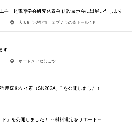
 低温工学・超電導学会研究発表会 併設展示会に出展いたします
大阪府泉佐野市 エブノ泉の森ホール 1Ｆ
ます
ポートメッセなごや
強度窒化ケイ素（SN282A）" を公開しました！
イド」を公開しました！ ～材料選定をサポート～