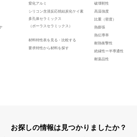
窒化アルミ
破壊靭性
シリコン含浸反応焼結炭化ケイ素
高温強度
多孔体セラミックス
比重（密度）
（ポーラスセラミックス）
ナ
熱膨張
熱伝導率
材料特性表を見る・比較する
耐熱衝撃性
要求特性から材料を探す
絶縁性ー半導通性
耐薬品性
お探しの情報は見つかりましたか？