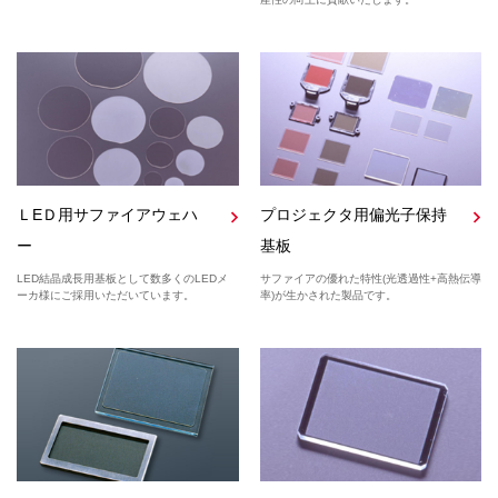
ＬEＤ用サファイアウェハ
プロジェクタ用偏光子保持
ー
基板
LED結晶成長用基板として数多くのLEDメ
サファイアの優れた特性(光透過性+高熱伝導
ーカ様にご採用いただいています。
率)が生かされた製品です。