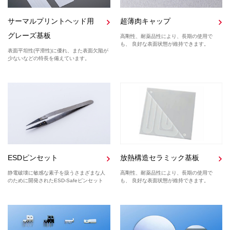
サーマルプリントヘッド用
超薄肉キャップ
グレーズ基板
高剛性、耐薬品性により、長期の使用で
も、 良好な表面状態が維持できます。
表面平坦性(平滑性)に優れ、また表面欠陥が
少ないなどの特長を備えています。
ESDピンセット
放熱構造セラミック基板
静電破壊に敏感な素子を扱うさまざまな人
高剛性、耐薬品性により、長期の使用で
のために開発されたESD-Safeピンセット
も、 良好な表面状態が維持できます。