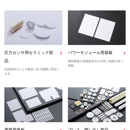
圧力センサ用セラミック部
パワーモジュール用基板
品
銅回路板の直接接合向けの高い強度を持つ
基板。
高精度加工により幅広い圧力範囲に対応し
ます。
厚膜用基板
プレス、押し出し製品