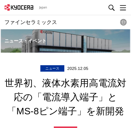
Japan
ファインセラミックス
ニュース・イベント
2025.12.05
ニュース
世界初、液体水素用高電流対
応の「電流導入端子」と
「MS-8ピン端子」を新開発