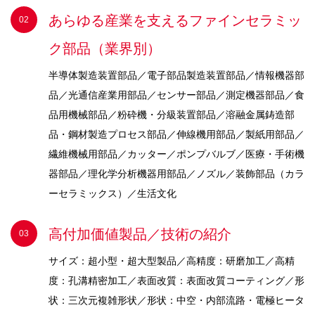
あらゆる産業を支えるファインセラミッ
ク部品（業界別）
半導体製造装置部品／電子部品製造装置部品／情報機器部
品／光通信産業用部品／センサー部品／測定機器部品／食
品用機械部品／粉砕機・分級装置部品／溶融金属鋳造部
品・鋼材製造プロセス部品／伸線機用部品／製紙用部品／
繊維機械用部品／カッター／ポンプバルブ／医療・手術機
器部品／理化学分析機器用部品／ノズル／装飾部品（カラ
ーセラミックス）／生活文化
高付加価値製品／技術の紹介
サイズ：超小型・超大型製品／高精度：研磨加工／高精
度：孔溝精密加工／表面改質：表面改質コーティング／形
状：三次元複雑形状／形状：中空・内部流路・電極ヒータ