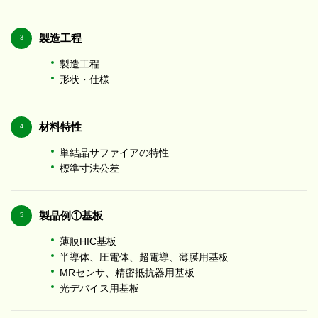
製造工程
3
製造工程
形状・仕様
材料特性
4
単結晶サファイアの特性
標準寸法公差
製品例①
基板
5
薄膜HIC基板
半導体、圧電体、超電導、薄膜用基板
MRセンサ、精密抵抗器用基板
光デバイス用基板