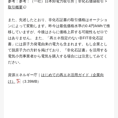
参考：参考：（一社）日本卸電力取引所｜非化石価値取引 >
取引概要
また、先述したとおり、非化石証書の取引価格はオークショ
ンによって変動します。昨今は最低価格水準の0.4円/kWhで推
移していますが、今後はさらに価格上昇する可能性もゼロで
はありません。 また、「再エネ指定のない非FIT非化石証
書」には原子力発電由来の電力も含まれます。もし企業とし
て脱原子力の方針を掲げており、『非化石証書』を活用する
電気小売事業者から電気を購入する場合には注意してみてく
ださい。
資源エネルギー庁｜
はじめての再エネ活用ガイド（企業向
け）
（3.39MB）