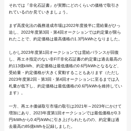
それでは『非化石証書』が実際にどのくらいの価格で取引さ
れているのか見ていきましょう。
まず高度化法の義務達成市場は2022年度後半に需給量がひっ
迫し、2022年度第3回・第4回オークションでは約定量が限ら
れたことで、約定価格は最高価格の1.3円/kWhとなりました。
しかし2023年度第1回オークションでは需給バランスが回復
し、再エネ指定のない非FIT非化石証書の約定量は過去最高の
約113億kWh、約定価格は最低価格の0.6円/kWhとなるなど、
受給量・約定価格が大きく変動することもあります（ただし
2023年度第2回・第3回・第4回オークションに至るまでは入
札量が低下し、約定価格は最低価格の0.6円/kWhを維持してい
ます）。
一方、再エネ価値取引市場の取引は2021年～2023年にかけて
増加にあり、2023年度第1回オークションでは最低価格が0.3
円/kWhから0.4円/kWhに引き上げられたものの、約定量は過
去最高の85億kWhを記録しました。