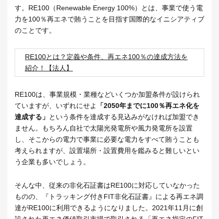
す。RE100（Renewable Energy 100%）とは、事業で使う電
力を100％再エネで賄うことを目指す国際的なイニシアティブ
のことです。
RE100とは？定義や条件、再エネ100％の達成方法を
紹介！【法人】
RE100は、事業規模・業種などいくつか加盟条件が設けられ
ていますが、いずれにせよ
「2050年までに100％再エネ化を
達成する」
という条件を達成する見込みがなければ加盟でき
ません。もちろん自社で太陽光発電所や風力発電所を設置
し、そこからの電力で事業に必要な電力をすべて賄うことも
考えられますが、設置場所・設置費用を鑑みると難しいとい
う企業も多いでしょう。
そんな中、従来の非化石証書はRE100に対応していなかった
ものの、『トラッキング付きFIT非化石証書』による再エネ調
達がRE100に利用できるようになりました。2021年11月に創
設された再エネ価値取引市場で取引される「再エネ指定のFIT