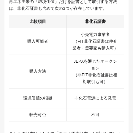
再エネ由来の「環境価値」だけを証書として取引する方法
は、非化石証書も含めて次の3つが存在しています。
比較項目
非化石証書
小売電力事業者
購入可能者
（FIT非化石証書は仲介
業者・需要家も購入可）
JEPXを通じたオークシ
ョン
購入方法
（非FIT非化石証書は相
対取引も可）
環境価値の根拠
非化石電源による発電
転売可否
不可