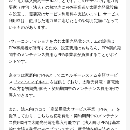
ル・電力購入契約モデルのことです。このモデルでは電力需
要家（住宅・法人）の敷地内にPPA事業者が太陽光発電設備
を設置し、需要家はサービス利用料を支払いますj。サービス
利用料は、使用した電力量に応じたものや毎月定額になって
いるものがあります。
パワーコンディショナを含む太陽光発電システムの設備は
PPA事業者が所有するため、設置費用はもちろん、PPA契約期
間中のメンテナンス費用もPPA事業者が負担することがポイ
ントです。
京セラは家庭向けPPAとしてエネルギーシステム定額サービ
ス
「ハウスマイルe」
を提供しており、太陽光発電・蓄電池
の双方を初期費用0円・契約期間中のメンテナンス費用0円で
導入できます。
また、法人向けには
「産業用電力サービス事業（PPA）」
を
提供しており、こちらも初期費用・契約期間中のメンテナン
ス費用0円で太陽光発電を導入可能です（法人向けPPAは基本
的に太陽光発電のみのプランですが、蓄電池を組み込めるこ