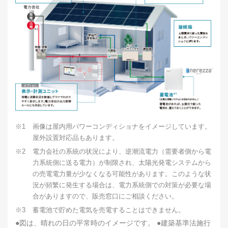
※1
画像は屋内用パワーコンディショナをイメージしています。
屋外設置対応品もあります。
※2
電力会社の系統の状況により、逆潮流電力（需要者側から電
力系統側に送る電力）が制限され、太陽光発電システムから
の売電電力量が少なくなる可能性があります。このような状
況が頻繁に発生する場合は、電力系統側での対策が必要な場
合がありますので、販売窓口にご相談ください。
※3
蓄電池で貯めた電気を売電することはできません。
●図は、晴れの日の平常時のイメージです。 ●建築基準法施行