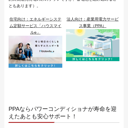
ともあります）。
住宅向け：エネルギーシステ
法人向け：産業用電力サービ
ム定額サービス「ハウスマイ
ス事業（PPA）
ルe」
PPAならパワーコンディショナが寿命を迎
えたあとも安心サポート！