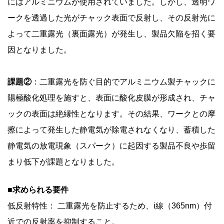
にはアルミニウムが使用されていました。しかし、透明ワ
ークを透過した光がチャック表面で反射し、その反射光に
よって二重露光（裏面露光）が発生し、製品欠陥を招く要
因となりました。
課題②
：二重露光を防ぐ目的でアルミニウム製チャックに
陽極酸化処理を施すと、表面に酸化皮膜が形成され、チャ
ックの表面は絶縁性となります。その結果、ワークとの摩
擦によって発生した静電気が除電されなくなり、蓄積した
静電気の放電現象（スパーク）に起因する製品不良や歩留
まり低下が課題となりました。
■求められる要件
低反射特性： 二重露光を防止するため、i線（365nm）付
近での反射率を抑制すること。