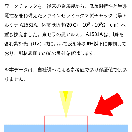
ワークチャックを、従来の金属製から、低反射特性と半導
電性を兼ね備えたファインセラミックス製チャック（黒ア
6
9
ルミナ A1531A、体積抵抗率
(20
℃
)
：
10
～10
Ω・
cm
）へ
置き換えました。京セラの黒アルミナ A1531A は、i線を
含む紫外光（UV）域において反射率を
9%以下
に抑制して
おり、部材表面での光の反射を低減します。
※本データは、自社調べによる参考値であり保証値ではあ
りません。