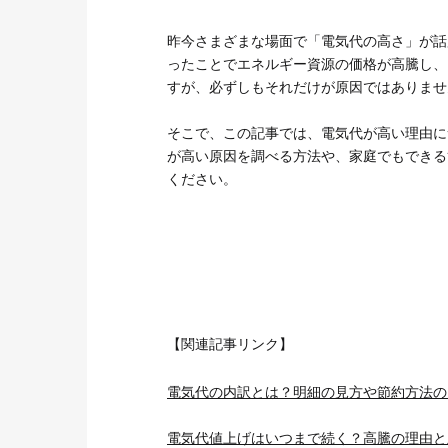
お客さまサポート
O&Mサービス
昨今さまざまな場面で「電気代の高さ」が話
導入ガイド
ったことでエネルギー資源の価格が高騰し、
すが、必ずしもそれだけが原因ではありませ
そこで、この記事では、電気代が高い理由に
が高い原因を調べる方法や、家庭でもできる
ください。
【関連記事リンク】
電気代の内訳とは？明細の見方や節約方法の
電気代値上げはいつまで続く？高騰の理由と