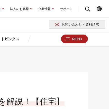
様
法人のお客様
企業情報
サポート
お問い合わせ・資料請求
トピックス
MENU
クス
お問い合わせ・サポート
京セラが選ばれる4つの理由
ュレーション
ュレーション
京セラの特長
報
お問い合わせ・資料請求
よくある質問Q&A
卒FITを迎えるお客さまへ
ド
例
あまった電気どうしよう？
用語集
製品に関する注意事項
ロード
を解説！【住宅】
災害時の停電対策はできていますか？
京セラソーラーFC／ショールー
太陽光発電・蓄電池
ム