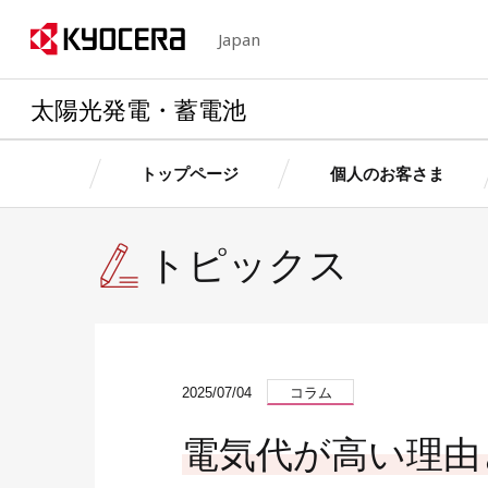
Japan
太陽光発電・蓄電池
トップページ
個人のお客さま
トピックス
京セラの想い・特長
個人のお客さま
法人のお客さま
個人のお客さま
法人のお客さ
製品情
製品情
製品情報
製品情報
卒FITを迎えるお客さまへ
産業用自家発電サ
お客さ
お客さ
個人のお客さまトップへ
法人のお客さまトップへ
京セラの想い・特長トップへ
ス
2025/07/04
コラム
簡単シミュレーション
太陽光発電・蓄電
お客さまサポート（個人用）
ョン
電気代が高い理由
簡単シミュレーシ