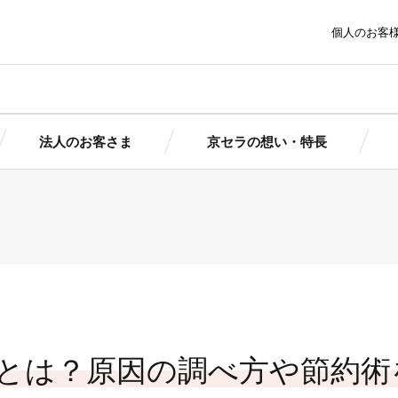
個人のお客
法人のお客さま
京セラの想い・特長
ま
京セラの想い・特長
トピッ
太陽光発電にかける想いとは
報
報
簡単シミ
簡単シミ
京セラの想い
製品情
京セラの想い
ポートサービ
京セラの特長
まサポート
まサポート
導入ガイ
（個人用）
（法人用）
導入事
池ソリューシ
ダウン
とは？原因の調べ方や節約術
初期投資ゼロで導入できる！
ョン
京セラの産業用自家発電