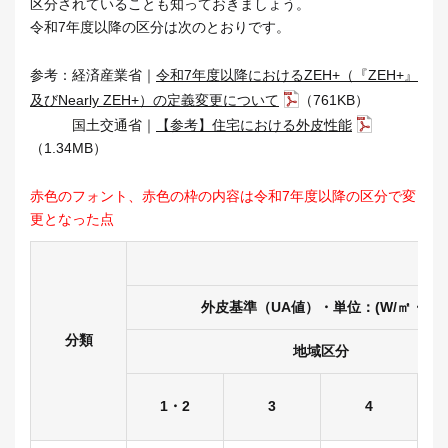
区分されていることも知っておきましょう。
令和7年度以降の区分は次のとおりです。
参考：経済産業省｜
令和7年度以降におけるZEH+（『ZEH+』
及びNearly ZEH+）の定義変更について
（761KB）
国土交通省｜
【参考】住宅における外皮性能
（1.34MB）
赤色のフォント、赤色の枠の内容は令和7年度以降の区分で変
更となった点
外皮基準（UA値）・単位：(W/㎡・K)
分類
地域区分
1・2
3
4