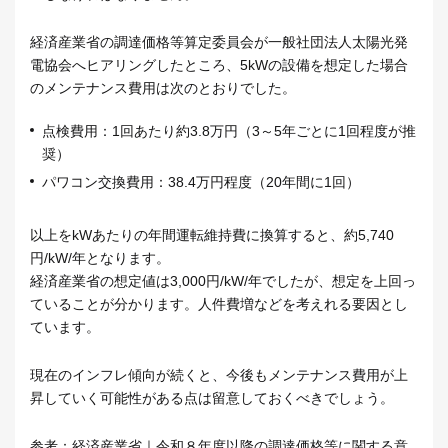
経済産業省の調達価格等算定委員会が一般社団法人太陽光発
電協会へヒアリングしたところ、5kWの設備を想定した場合
のメンテナンス費用は次のとおりでした。
点検費用：1回あたり約3.8万円（3～5年ごとに1回程度が推
奨）
パワコン交換費用：38.4万円程度（20年間に1回）
以上をkWあたりの年間運転維持費に換算すると、約5,740
円/kW/年となります。
経済産業省の想定値は3,000円/kW/年でしたが、想定を上回っ
ていることが分かります。人件費増などを考えれる要因とし
ています。
現在のインフレ傾向が続くと、今後もメンテナンス費用が上
昇していく可能性がある点は留意しておくべきでしょう。
参考：経済産業省｜
令和８年度以降の調達価格等に関する意