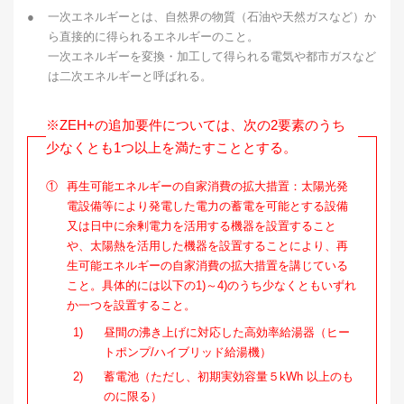
●
一次エネルギーとは、自然界の物質（石油や天然ガスなど）か
ら直接的に得られるエネルギーのこと。
一次エネルギーを変換・加工して得られる電気や都市ガスなど
は二次エネルギーと呼ばれる。
※ZEH+の追加要件については、次の2要素のうち
少なくとも1つ以上を満たすこととする。
①
再生可能エネルギーの自家消費の拡大措置：太陽光発
電設備等により発電した電力の蓄電を可能とする設備
又は日中に余剰電力を活用する機器を設置すること
や、太陽熱を活用した機器を設置することにより、再
生可能エネルギーの自家消費の拡大措置を講じている
こと。具体的には以下の1)～4)のうち少なくともいずれ
か一つを設置すること。
1)
昼間の沸き上げに対応した高効率給湯器（ヒー
トポンプ/ハイブリッド給湯機）
2)
蓄電池（ただし、初期実効容量５kWh 以上のも
のに限る）