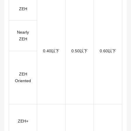
ZEH
Nearly
ZEH
0.40以下
0.50以下
0.60以下
0
ZEH
Oriented
ZEH+