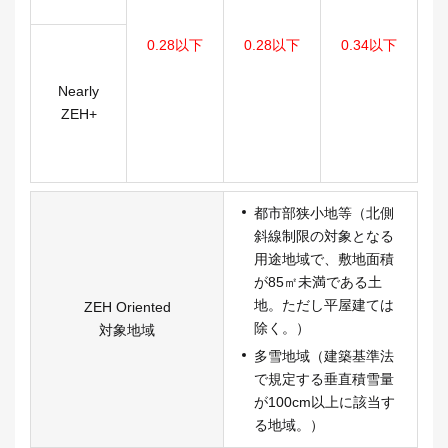
0.28以下
0.28以下
0.34以下
0
Nearly
ZEH+
都市部狭小地等（北側
斜線制限の対象となる
用途地域で、敷地面積
が85㎡未満である土
地。ただし平屋建ては
ZEH Oriented
除く。）
対象地域
多雪地域（建築基準法
で規定する垂直積雪量
が100cm以上に該当す
る地域。）