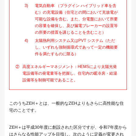
3)
電気自動車 （プラグイン ハイブリッド車を含
む）の充電設備（住宅との間において充放電が
可能な設備を含む。また、分電盤において所要
の容量を確保し、及び漏電ブレーカーの設置等
の所要の措置を講じることを含むこと）
4)
太陽熱利用システム又はPVT システム（ただ
し、いずれも強制循環式であって一定の機能要
件を満たすものに限る）
②
高度エネルギーマネジメント：HEMSにより太陽光発
電設備等の発電量等を把握し、住宅内の暖冷房・給湯
設備等を制御可能であること。
このうちZEH＋とは、一般的なZEHよりもさらに高性能な住
宅のことです。
ZEH＋は平成30年度に創設された区分ですが、令和7年度から
はさらなる性能アップを目指し、次のように定義が変更され