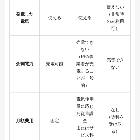
使えない
発電した
（非常時
使える
使える
電気
のみ利用
可）
売電でき
ない
（PPA事
売電でき
余剰電力
売電可能
業者が売
ない
電するこ
とが一般
的）
電気使用
量に応じ
なし
た従量課
（賃料を
月額費用
固定
金
受け取
またはサ
る）
ービス料