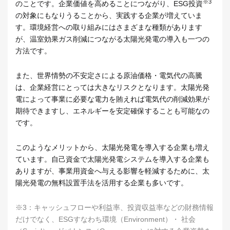
※3
のことです。企業価値を高めることにつながり、ESG投資
の対象にもなりうることから、実践する企業が増えていま
す。環境経営への取り組みにはさまざまな種類があります
が、温室効果ガス削減につながる太陽光発電の導入も一つの
方法です。
また、世界情勢の不安定さによる原油価格・電気代の高騰
は、企業経営にとっては大きなリスクとなります。太陽光発
電によって事業に必要な電力を賄えれば電気代の削減効果が
期待できますし、エネルギーを安定確保することも可能なの
です。
このようなメリットから、太陽光発電を導入する企業も増え
ています。自己資金で太陽光発電システムを導入する企業も
ありますが、事業用資金へ与える影響を軽減するために、太
陽光発電の無料設置手法を活用する企業も多いです。
※3：キャッシュフローや利益率、投資収益率などの財務情報
だけでなく、ESGすなわち環境（Environment）・ 社会