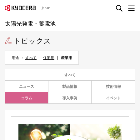
Japan
太陽光発電・蓄電池
トピックス
用途
すべて
住宅用
産業用
すべて
ニュース
製品情報
技術情報
コラム
導入事例
イベント