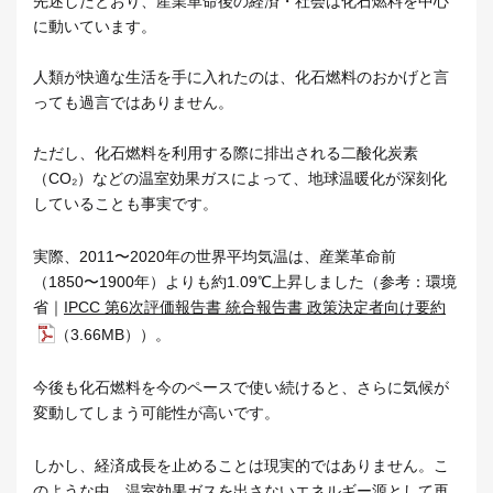
先述したとおり、産業革命後の経済・社会は化石燃料を中心
に動いています。
人類が快適な生活を手に入れたのは、化石燃料のおかげと言
っても過言ではありません。
ただし、化石燃料を利用する際に排出される二酸化炭素
（CO₂）などの温室効果ガスによって、地球温暖化が深刻化
していることも事実です。
実際、2011〜2020年の世界平均気温は、産業革命前
（1850〜1900年）よりも約1.09℃上昇しました（参考：環境
省｜
IPCC 第6次評価報告書 統合報告書 政策決定者向け要約
（3.66MB））。
今後も化石燃料を今のペースで使い続けると、さらに気候が
変動してしまう可能性が高いです。
しかし、経済成長を止めることは現実的ではありません。こ
のような中、温室効果ガスを出さないエネルギー源として再