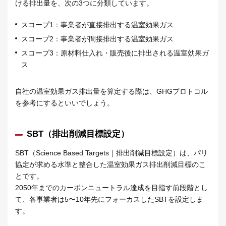
ける排出量を、次の3つに分類しています。
スコープ1：事業者が直接排出する温室効果ガス
スコープ2：事業者が間接排出する温室効果ガス
スコープ3：原材料仕入れ・販売後に排出される温室効果ガ
ス
自社の温室効果ガス排出量を算定する際は、GHGプロトコル
を参考にするといいでしょう。
SBT（排出削減目標設定）
SBT（Science Based Targets｜排出削減目標設定）は、パリ
協定が求める⽔準と整合した温室効果ガス排出削減⽬標のこ
とです。
2050年までのカーボンニュートラル達成を目指す前段階とし
て、各事業者は5〜10年先にフォーカスしたSBTを設定しま
す。