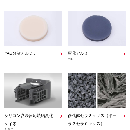
YAG分散アルミナ
窒化アルミ
AlN
シリコン含浸反応焼結炭化
多孔体セラミックス（ポー
ケイ素
ラスセラミックス）
SiSiC