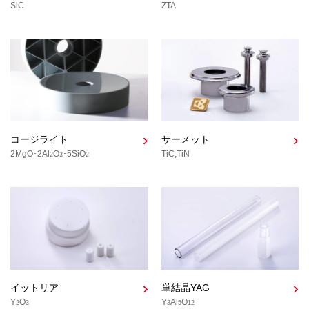
SiC
ZTA
コージライト
サーメット
2MgO･2Al
O
･5SiO
TiC,TiN
2
3
2
イットリア
単結晶YAG
Y
O
Y
Al
O
2
3
3
5
12