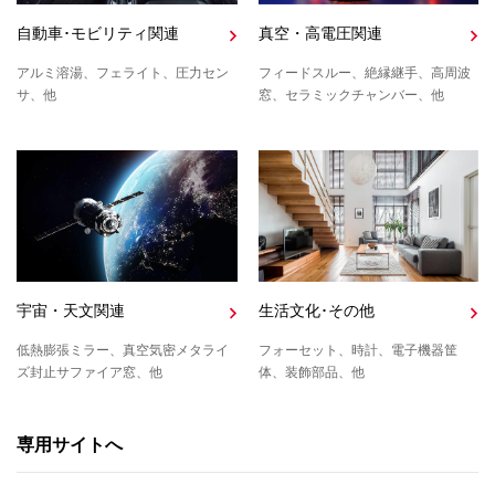
自動車･モビリティ関連
真空・高電圧関連
アルミ溶湯、フェライト、圧力セン
フィードスルー、絶縁継手、高周波
サ、他
窓、セラミックチャンバー、他
宇宙・天文関連
生活文化･その他
低熱膨張ミラー、真空気密メタライ
フォーセット、時計、電子機器筐
ズ封止サファイア窓、他
体、装飾部品、他
専用サイトへ