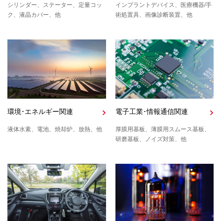
シリンダー、ステーター、定量コッ
インプラントデバイス、医療機器/手
ク、液晶カバー、他
術処置具、画像診断装置、他
環境･エネルギー関連
電子工業･情報通信関連
液体水素、電池、焼却炉、放熱、他
厚膜用基板、薄膜用スムース基板、
研磨基板、ノイズ対策、他