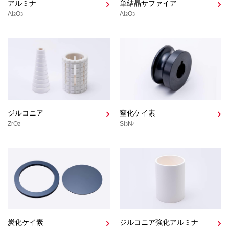
アルミナ
単結晶サファイア
Al
O
Al
O
2
3
2
3
ジルコニア
窒化ケイ素
ZrO
Si
N
2
3
4
炭化ケイ素
ジルコニア強化アルミナ