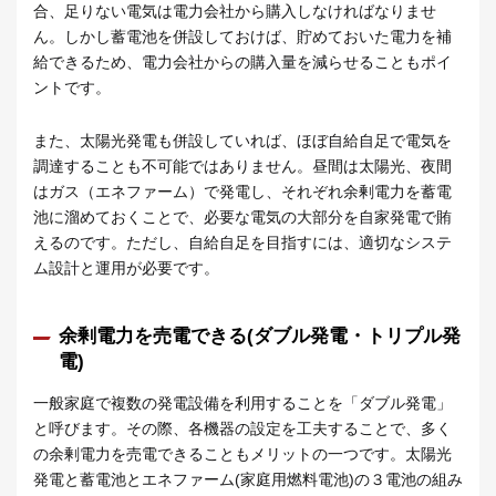
合、足りない電気は電力会社から購入しなければなりませ
ん。しかし蓄電池を併設しておけば、貯めておいた電力を補
給できるため、電力会社からの購入量を減らせることもポイ
ントです。
また、太陽光発電も併設していれば、ほぼ自給自足で電気を
調達することも不可能ではありません。昼間は太陽光、夜間
はガス（エネファーム）で発電し、それぞれ余剰電力を蓄電
池に溜めておくことで、必要な電気の大部分を自家発電で賄
えるのです。ただし、自給自足を目指すには、適切なシステ
ム設計と運用が必要です。
余剰電力を売電できる(ダブル発電・トリプル発
電)
一般家庭で複数の発電設備を利用することを「ダブル発電」
と呼びます。その際、各機器の設定を工夫することで、多く
の余剰電力を売電できることもメリットの一つです。太陽光
発電と蓄電池とエネファーム(家庭用燃料電池)の３電池の組み