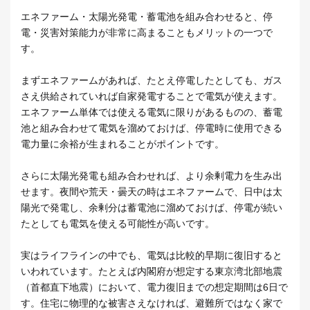
エネファーム・太陽光発電・蓄電池を組み合わせると、停
電・災害対策能力が非常に高まることもメリットの一つで
す。
まずエネファームがあれば、たとえ停電したとしても、ガス
さえ供給されていれば自家発電することで電気が使えます。
エネファーム単体では使える電気に限りがあるものの、蓄電
池と組み合わせて電気を溜めておけば、停電時に使用できる
電力量に余裕が生まれることがポイントです。
さらに太陽光発電も組み合わせれば、より余剰電力を生み出
せます。夜間や荒天・曇天の時はエネファームで、日中は太
陽光で発電し、余剰分は蓄電池に溜めておけば、停電が続い
たとしても電気を使える可能性が高いです。
実はライフラインの中でも、電気は比較的早期に復旧すると
いわれています。たとえば内閣府が想定する東京湾北部地震
（首都直下地震）において、電力復旧までの想定期間は6日で
す。住宅に物理的な被害さえなければ、避難所ではなく家で