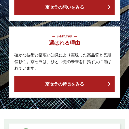
京セラの想いをみる
Features
選ばれる理由
確かな技術と幅広い知見により実現した
高品質と長期
信頼性。
京セラは、ひとつ先の未来を目指す人に選ば
れています。
京セラの特長をみる