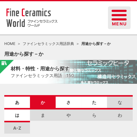
HOME
ファインセラミックス用語辞典
用途から探す－か
用途から探す－か
材料・特性・用途から探す
ファインセラミックス用語 150
あ
か
さ
た
な
は
ま
や
ら
わ
A-Z