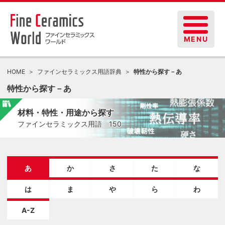
HOME
ファインセラミックス用語辞典
特性から探す－あ
特性から探す－あ
材料・特性・用途から探す
ファインセラミックス用語 150
あ
か
さ
た
な
は
ま
や
ら
わ
A-Z