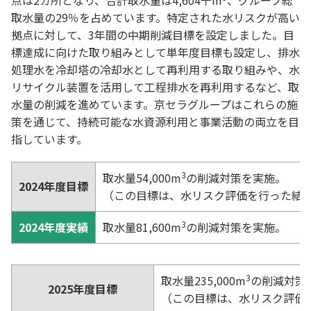
点は2カ所となり、合計取水量は4,604千m
、グループ総
取水量の29％を占めています。特定された水リスクが高い
拠点に対して、3年間の中期削減目標を設定しました。目
標達成に向けた取り組みとして単年度目標も設定し、排水
処理水を冷却塔の冷却水として再利用する取り組みや、水
リサイクル装置を活用して工程排水を再利用するなど、取
水量の削減を進めています。京セラグループはこれらの施
策を通じて、持続可能な水資源利用と事業活動の両立を目
指しています。
3
取水量54,000m
の削減対策を実施。
2024年度目標
（この目標は、水リスク評価を行った結
3
2024年度実績
取水量81,600m
の削減対策を実施。
3
取水量235,000m
の削減対策
2025年度目標
（この目標は、水リスク評価