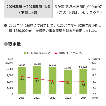
3
2024年度～2026年度目標
3か年で取水量561,000m
の
（中期目標）
（この目標は、水リスク評価
2025年4月1日時点で設定していた2024年度～2026年度中期目
3
標［830,000m
］を最新の事業環境を踏まえ修正しました。
取水量