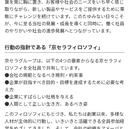
葉を常に胸に置き、お客様や社会のニーズをいち早く感じ
取りながら、新しい製品やサービスをご提供するために果
敢にチャレンジを続けています。このたゆみない日々こそ
が、今に至る当社の発展・成長を導くと同時に、働く社員
のやりがいや社会の進歩発展へとつながっています。
行動の指針である「京セラフィロソフィ」
京セラグループは、以下の4つの要素からなる京セラフィ
ロソフィを全社員で共有しています。
●会社の規範となるべき規則・約束事
●企業が目指すべき目的・目標を達成するために必要な考
え方
●企業にすばらしい社格を与える
●人間として正しい生き方、あるべき姿
このフィロソフィにもとづき、私たちは創業以来、多様な
人材が主体的に行動し、いきいきと活躍できる全員参加経
営をめざしてきました。そして、会社の組織をアメーバと